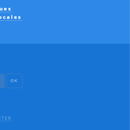
ques
ocales
OK
CTER