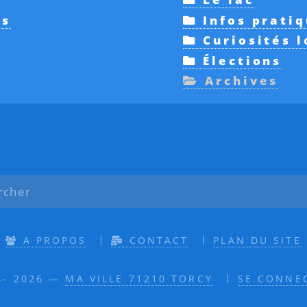
es
Infos prati
Curiosités l
Élections
Archives
A PROPOS
CONTACT
PLAN DU SITE
4- 2026 —
MA VILLE 71210 TORCY
SE CONNE